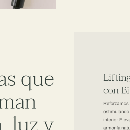
as que
Liftin
con B
rman
Reforzamos la
, luz y
estimulando 
interior. Ele
armonía natu