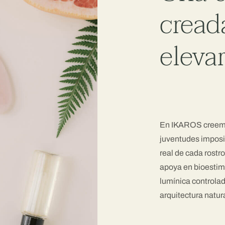
cread
eleva
En IKAROS creemos
juventudes imposib
real de cada rostr
apoya en bioestimu
lumínica controlad
arquitectura natura