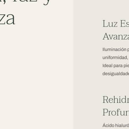
za
Luz Es
Avanz
Iluminación 
uniformidad, 
Ideal para pi
desigualdade
Rehid
Profu
Ácido hialuró